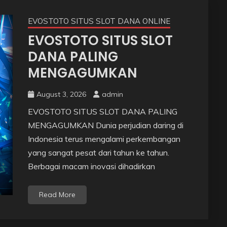
EVOSTOTO SITUS SLOT DANA ONLINE
EVOSTOTO SITUS SLOT
DANA PALING
MENGAGUMKAN
August 3, 2026
admin
EVOSTOTO SITUS SLOT DANA PALING
MENGAGUMKAN Dunia perjudian daring di
Indonesia terus mengalami perkembangan
yang sangat pesat dari tahun ke tahun.
Berbagai macam inovasi dihadirkan
Read More