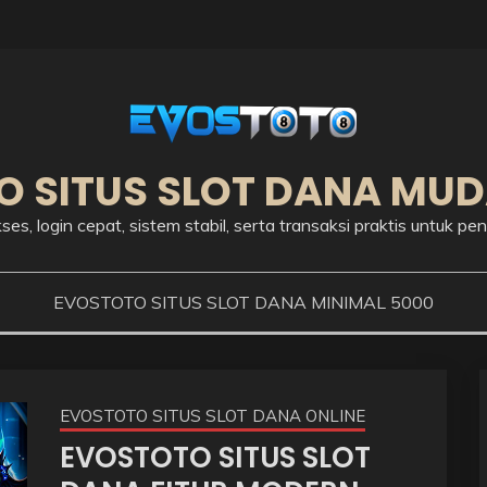
O SITUS SLOT DANA MUD
, login cepat, sistem stabil, serta transaksi praktis untuk 
EVOSTOTO SITUS SLOT DANA MINIMAL 5000
EVOSTOTO SITUS SLOT DANA ONLINE
EVOSTOTO SITUS SLOT