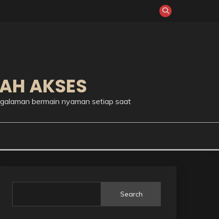
AH AKSES
pengalaman bermain nyaman setiap saat
Search