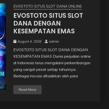
EVOSTOTO SITUS SLOT DANA ONLINE
EVOSTOTO SITUS SLOT
DANA DENGAN
KESEMPATAN EMAS
August 4, 2026
admin
EVOSTOTO SITUS SLOT DANA DENGAN
KESEMPATAN EMAS Dunia perjudian online
di Indonesia terus mengalami perkembangan
yang sangat pesat setiap tahunnya.
Berbagai inovasi dihadirkan oleh para
Read More