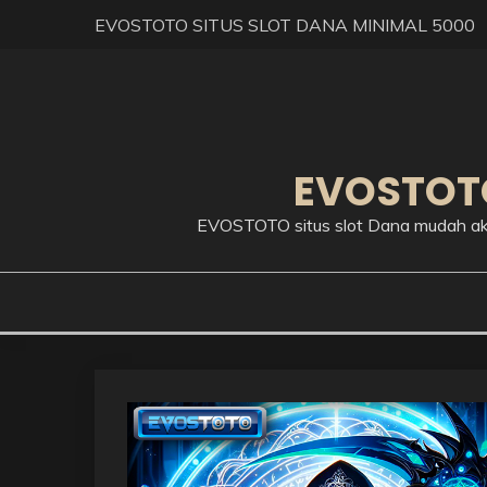
Skip
EVOSTOTO SITUS SLOT DANA MINIMAL 5000
to
content
EVOSTOT
EVOSTOTO situs slot Dana mudah akses