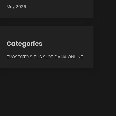
May 2026
Categories
EVOSTOTO SITUS SLOT DANA ONLINE