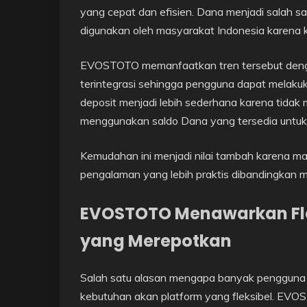
yang cepat dan efisien. Dana menjadi salah s
digunakan oleh masyarakat Indonesia karena
EVOSTOTO memanfaatkan tren tersebut deng
terintegrasi sehingga pengguna dapat melakuk
deposit menjadi lebih sederhana karena tidak
menggunakan saldo Dana yang tersedia untuk 
Kemudahan ini menjadi nilai tambah karena 
pengalaman yang lebih praktis dibandingkan 
EVOSTOTO Menawarkan Fle
yang Merepotkan
Salah satu alasan mengapa banyak pengguna m
kebutuhan akan platform yang fleksibel. EVO