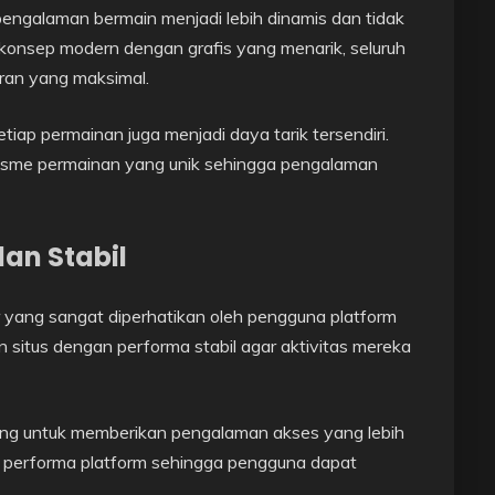
ngalaman bermain menjadi lebih dinamis dan tidak
 konsep modern dengan grafis yang menarik, seluruh
ran yang maksimal.
iap permainan juga menjadi daya tarik tersendiri.
sme permainan yang unik sehingga pengalaman
an Stabil
 yang sangat diperhatikan oleh pengguna platform
n situs dengan performa stabil agar aktivitas mereka
ng untuk memberikan pengalaman akses yang lebih
a performa platform sehingga pengguna dapat