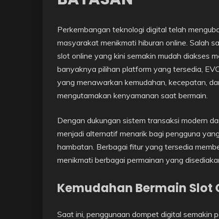
Perkembangan teknologi digital telah mengub
masyarakat menikmati hiburan online. Salah s
slot online yang kini semakin mudah diakses me
banyaknya pilihan platform yang tersedia, EV
yang menawarkan kemudahan, kecepatan, dan f
mengutamakan kenyamanan saat bermain.
Dengan dukungan sistem transaksi modern da
menjadi alternatif menarik bagi pengguna ya
hambatan. Berbagai fitur yang tersedia mem
menikmati berbagai permainan yang disediakan
Kemudahan Bermain Slot 
Saat ini, penggunaan dompet digital semakin