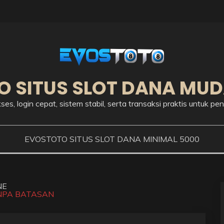
O SITUS SLOT DANA MUD
, login cepat, sistem stabil, serta transaksi praktis untuk 
EVOSTOTO SITUS SLOT DANA MINIMAL 5000
NE
NPA BATASAN