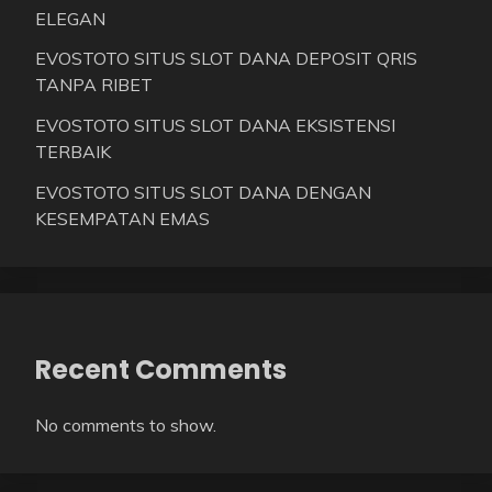
ELEGAN
EVOSTOTO SITUS SLOT DANA DEPOSIT QRIS
TANPA RIBET
EVOSTOTO SITUS SLOT DANA EKSISTENSI
TERBAIK
EVOSTOTO SITUS SLOT DANA DENGAN
KESEMPATAN EMAS
Recent Comments
No comments to show.