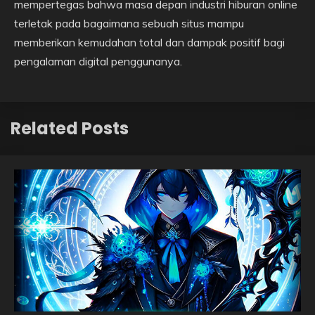
mempertegas bahwa masa depan industri hiburan online
terletak pada bagaimana sebuah situs mampu
memberikan kemudahan total dan dampak positif bagi
pengalaman digital penggunanya.
Related Posts