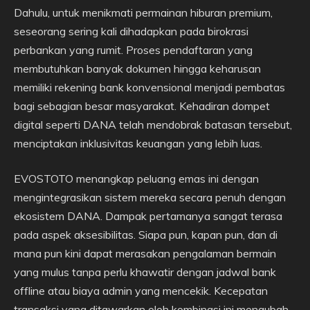
Dahulu, untuk menikmati permainan hiburan premium,
seseorang sering kali dihadapkan pada birokrasi
perbankan yang rumit. Proses pendaftaran yang
membutuhkan banyak dokumen hingga keharusan
memiliki rekening bank konvensional menjadi pembatas
bagi sebagian besar masyarakat. Kehadiran dompet
digital seperti DANA telah mendobrak batasan tersebut,
menciptakan inklusivitas keuangan yang lebih luas.
EVOSTOTO menangkap peluang emas ini dengan
mengintegrasikan sistem mereka secara penuh dengan
ekosistem DANA. Dampak pertamanya sangat terasa
pada aspek aksesibilitas. Siapa pun, kapan pun, dan di
mana pun kini dapat merasakan pengalaman bermain
yang mulus tanpa perlu khawatir dengan jadwal bank
offline atau biaya admin yang mencekik. Kecepatan
transaksi yang ditawarkan oleh kombinasi ini mengubah