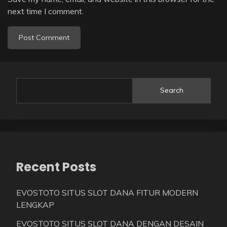
next time I comment.
Search
Recent Posts
EVOSTOTO SITUS SLOT DANA FITUR MODERN
LENGKAP
EVOSTOTO SITUS SLOT DANA DENGAN DESAIN