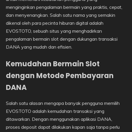
menginginkan pengalaman bermain yang praktis, cepat,
dan menyenangkan. Salah satu nama yang semakin
dikenal oleh para pecinta hiburan digital adalah
EVOSTOTO, sebuah situs yang menghadirkan
pengalaman bermain slot dengan dukungan transaksi
DANA yang mudah dan efisien.
Kemudahan Bermain Slot
dengan Metode Pembayaran
DANA
Salah satu alasan mengapa banyak pengguna memilih
EVOSTOTO adalah kemudahan transaksi yang
ditawarkan. Dengan menggunakan aplikasi DANA,
proses deposit dapat dilakukan kapan saja tanpa perlu