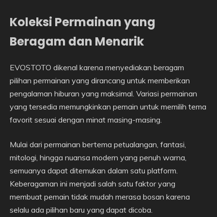
Koleksi Permainan yang
Beragam dan Menarik
EVOSTOTO dikenal karena menyediakan beragam
pilihan permainan yang dirancang untuk memberikan
pengalaman hiburan yang maksimal. Variasi permainan
yang tersedia memungkinkan pemain untuk memilih tema
favorit sesuai dengan minat masing-masing.
Mulai dari permainan bertema petualangan, fantasi,
mitologi, hingga nuansa modern yang penuh warna,
semuanya dapat ditemukan dalam satu platform.
Keberagaman ini menjadi salah satu faktor yang
membuat pemain tidak mudah merasa bosan karena
selalu ada pilihan baru yang dapat dicoba.