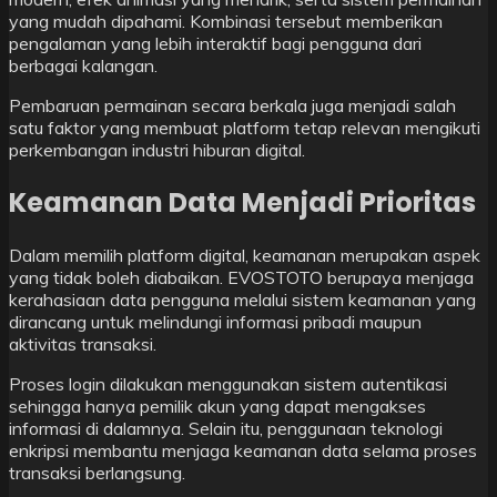
yang mudah dipahami. Kombinasi tersebut memberikan
pengalaman yang lebih interaktif bagi pengguna dari
berbagai kalangan.
Pembaruan permainan secara berkala juga menjadi salah
satu faktor yang membuat platform tetap relevan mengikuti
perkembangan industri hiburan digital.
Keamanan Data Menjadi Prioritas
Dalam memilih platform digital, keamanan merupakan aspek
yang tidak boleh diabaikan. EVOSTOTO berupaya menjaga
kerahasiaan data pengguna melalui sistem keamanan yang
dirancang untuk melindungi informasi pribadi maupun
aktivitas transaksi.
Proses login dilakukan menggunakan sistem autentikasi
sehingga hanya pemilik akun yang dapat mengakses
informasi di dalamnya. Selain itu, penggunaan teknologi
enkripsi membantu menjaga keamanan data selama proses
transaksi berlangsung.