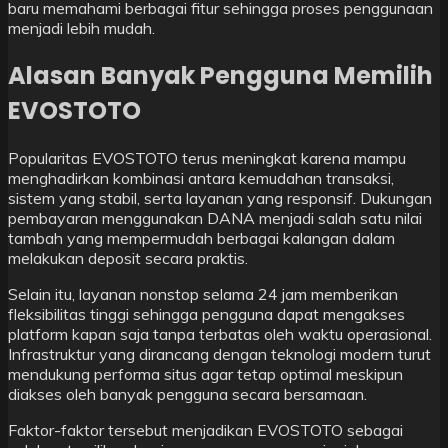
baru memahami berbagai fitur sehingga proses penggunaan
menjadi lebih mudah.
Alasan Banyak Pengguna Memilih
EVOSTOTO
Popularitas EVOSTOTO terus meningkat karena mampu
menghadirkan kombinasi antara kemudahan transaksi,
sistem yang stabil, serta layanan yang responsif. Dukungan
pembayaran menggunakan DANA menjadi salah satu nilai
tambah yang mempermudah berbagai kalangan dalam
melakukan deposit secara praktis.
Selain itu, layanan nonstop selama 24 jam memberikan
fleksibilitas tinggi sehingga pengguna dapat mengakses
platform kapan saja tanpa terbatas oleh waktu operasional.
Infrastruktur yang dirancang dengan teknologi modern turut
mendukung performa situs agar tetap optimal meskipun
diakses oleh banyak pengguna secara bersamaan.
Faktor-faktor tersebut menjadikan EVOSTOTO sebagai