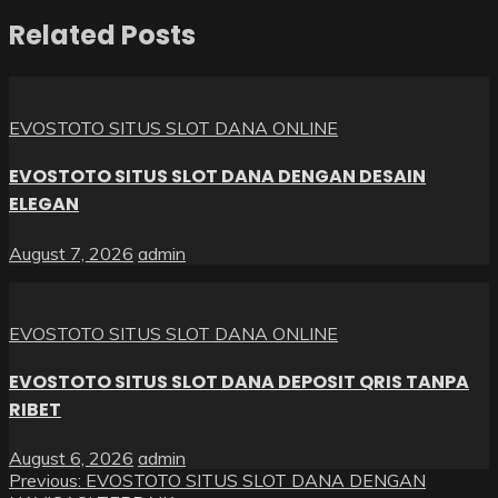
Related Posts
EVOSTOTO SITUS SLOT DANA ONLINE
EVOSTOTO SITUS SLOT DANA DENGAN DESAIN
ELEGAN
August 7, 2026
admin
EVOSTOTO SITUS SLOT DANA ONLINE
EVOSTOTO SITUS SLOT DANA DEPOSIT QRIS TANPA
RIBET
August 6, 2026
admin
Post
Previous:
EVOSTOTO SITUS SLOT DANA DENGAN