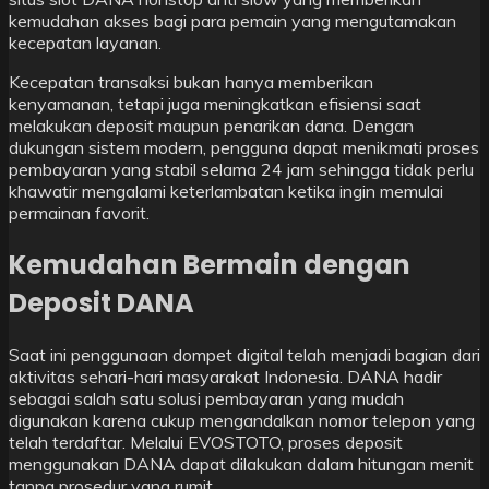
kemudahan akses bagi para pemain yang mengutamakan
kecepatan layanan.
Kecepatan transaksi bukan hanya memberikan
kenyamanan, tetapi juga meningkatkan efisiensi saat
melakukan deposit maupun penarikan dana. Dengan
dukungan sistem modern, pengguna dapat menikmati proses
pembayaran yang stabil selama 24 jam sehingga tidak perlu
khawatir mengalami keterlambatan ketika ingin memulai
permainan favorit.
Kemudahan Bermain dengan
Deposit DANA
Saat ini penggunaan dompet digital telah menjadi bagian dari
aktivitas sehari-hari masyarakat Indonesia. DANA hadir
sebagai salah satu solusi pembayaran yang mudah
digunakan karena cukup mengandalkan nomor telepon yang
telah terdaftar. Melalui EVOSTOTO, proses deposit
menggunakan DANA dapat dilakukan dalam hitungan menit
tanpa prosedur yang rumit.