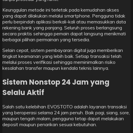
Keunggulan metode ini terletak pada kemudahan akses
yang dapat dilakukan melalui smartphone. Pengguna tidak
perlu berpindah aplikasi berkali-kali atau memasukkan data
rekening bank yang panjang. Seluruh proses berlangsung
secara praktis sehingga pemain dapat langsung menikmati
berbagai pilihan permainan yang tersedia.
Selain cepat, sistem pembayaran digital juga memberikan
tingkat keamanan yang lebih baik. Setiap transaksi telah
melalui proses verifikasi sehingga meminimalkan risiko
kesalahan transfer maupun kendala teknis lainnya.
Sistem Nonstop 24 Jam yang
Selalu Aktif
Salah satu kelebihan EVOSTOTO adalah layanan transaksi
yang beroperasi selama 24 jam penuh. Baik pagi, siang, sore,
maupun tengah malam, pengguna tetap dapat melakukan
deposit maupun penarikan sesuai kebutuhan.