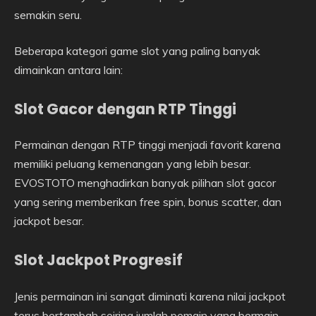
semakin seru.
Beberapa kategori game slot yang paling banyak
dimainkan antara lain:
Slot Gacor dengan RTP Tinggi
Permainan dengan RTP tinggi menjadi favorit karena
memiliki peluang kemenangan yang lebih besar.
EVOSTOTO menghadirkan banyak pilihan slot gacor
yang sering memberikan free spin, bonus scatter, dan
jackpot besar.
Slot Jackpot Progresif
Jenis permainan ini sangat diminati karena nilai jackpot
terus bertambah seiring jumlah pemain yang bermain.