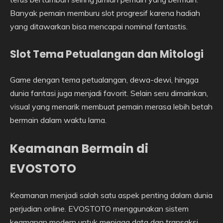
Banyak pemain memburu slot progresif karena hadiah
yang ditawarkan bisa mencapai nominal fantastis.
Slot Tema Petualangan dan Mitologi
Game dengan tema petualangan, dewa-dewi, hingga
dunia fantasi juga menjadi favorit. Selain seru dimainkan,
visual yang menarik membuat pemain merasa lebih betah
bermain dalam waktu lama.
Keamanan Bermain di
EVOSTOTO
Keamanan menjadi salah satu aspek penting dalam dunia
perjudian online. EVOSTOTO menggunakan sistem
keamanan modern untuk menjaga data dan transaksi