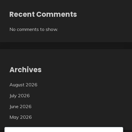
Recent Comments
No comments to show.
Archives
August 2026
July 2026
June 2026
May 2026