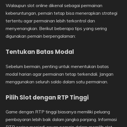
Walaupun slot online dikenal sebagai permainan
keberuntungan, pemain tetap bisa menerapkan strategi
tertentu agar permainan lebih terkontrol dan
menyenangkan. Berikut beberapa tips yang sering
digunakan pemain berpengalaman:
Tentukan Batas Modal
Sebelum bermain, penting untuk menentukan batas
modal harian agar permainan tetap terkendali. Jangan
menggunakan seluruh saldo dalam satu permainan.
Pilih Slot dengan RTP Tinggi
Game dengan RTP tinggi biasanya memiliki peluang
pembayaran lebih baik dalam jangka panjang. Informasi