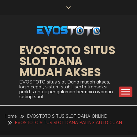
Skip
to
content
EVOSTOTO SITUS
SLOT DANA
MUDAH AKSES
EVOSTOTO situs slot Dana mudah akses,
login cepat, sistem stabil, serta transaksi
praktis untuk pengalaman bermain nyaman
setiap saat
Home
EVOSTOTO SITUS SLOT DANA ONLINE
EVOSTOTO SITUS SLOT DANA PALING AUTO CUAN