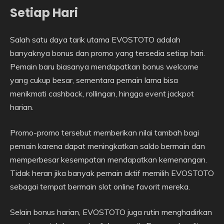
Setiap Hari
Salah satu daya tarik utama EVOSTOTO adalah
banyaknya bonus dan promo yang tersedia setiap hari.
Pemain baru biasanya mendapatkan bonus welcome
yang cukup besar, sementara pemain lama bisa
menikmati cashback, rollingan, hingga event jackpot
harian.
Promo-promo tersebut memberikan nilai tambah bagi
pemain karena dapat meningkatkan saldo bermain dan
memperbesar kesempatan mendapatkan kemenangan.
Tidak heran jika banyak pemain aktif memilih EVOSTOTO
sebagai tempat bermain slot online favorit mereka.
Selain bonus harian, EVOSTOTO juga rutin menghadirkan