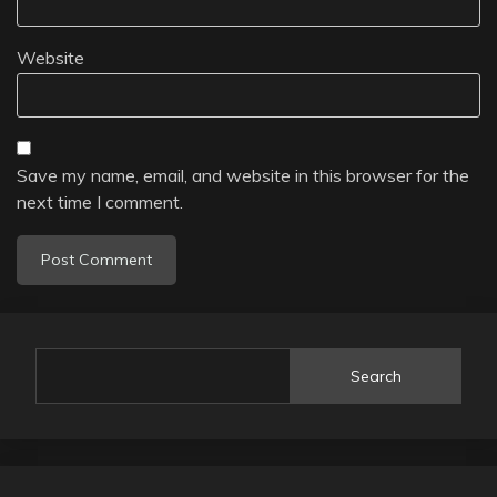
Website
Save my name, email, and website in this browser for the
next time I comment.
Search