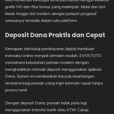
grafis HD dan fitur bonus yang melimpah. Mulai dari slot
klasik hingga slot modern dengan jackpot progresif
semuanya tersedia dalam satu platform.
Deposit Dana Praktis dan Cepat
Kemajuan teknologi pembayaran digital membuat
transaksi online menjadi semakin mudah. EVOSTOTO
memahami kebutuhan pemain modern dengan
menghadirkan metode deposit menggunakan aplikasi
Dana. Sistem ini memberikan banyak keuntungan,
terutama bagi pemain yang ingin bermain cepat tanpa
proses rumit.
Dengan deposit Dana, pemain tidak perlu lagi
menggunakan transfer bank atau ATM. Cukup