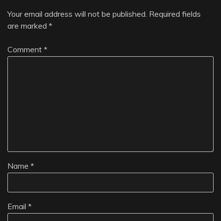
Your email address will not be published.
Required fields
are marked
*
Comment
*
Name
*
Email
*