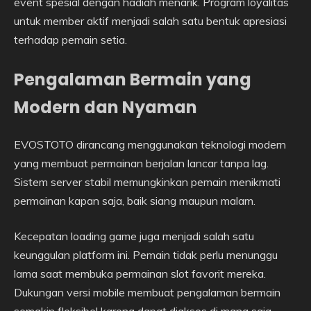
event spesial dengan hadiah menarik. Program loyalitas
untuk member aktif menjadi salah satu bentuk apresiasi
terhadap pemain setia.
Pengalaman Bermain yang
Modern dan Nyaman
EVOSTOTO dirancang menggunakan teknologi modern
yang membuat permainan berjalan lancar tanpa lag.
Sistem server stabil memungkinkan pemain menikmati
permainan kapan saja, baik siang maupun malam.
Kecepatan loading game juga menjadi salah satu
keunggulan platform ini. Pemain tidak perlu menunggu
lama saat membuka permainan slot favorit mereka.
Dukungan versi mobile membuat pengalaman bermain
semakin fleksibel karena dapat diakses di mana saja.