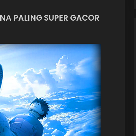
ANA PALING SUPER GACOR