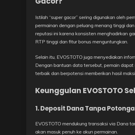
Gacor?
Istilah “super gacor” sering digunakan oleh 
permainan dengan peluang menang tinggi d
reputasi ini karena konsisten menghadirkan ga
RTP tinggi dan fitur bonus menguntungkan.
Selain itu, EVOSTOTO juga menyediakan infor
Dengan bantuan data tersebut, pemain dapat 
terbaik dan berpotensi memberikan hasil maksi
Keunggulan EVOSTOTO Seba
1. Deposit Dana Tanpa Potong
EVOSTOTO mendukung transaksi via Dana tan
akan masuk penuh ke akun permainan.