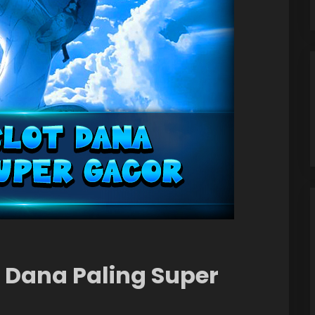
 Dana Paling Super