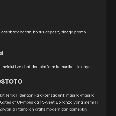
shback harian, bonus deposit, hingga promo
al
lalui live chat dan platform komunikasi lainnya.
VOSTOTO
 terbaik dengan karakteristik unik masing-masing.
i Gates of Olympus dan Sweet Bonanza yang memiliki
 menawarkan tampilan grafis modern dan gameplay