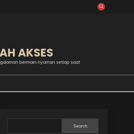
AH AKSES
pengalaman bermain nyaman setiap saat
Search